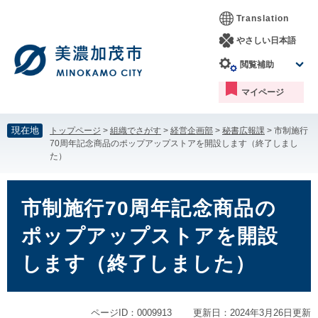
ペ
メ
Translation
ー
ニ
ジ
ュ
やさしい日本語
の
ー
閲覧補助
先
を
頭
飛
マイページ
で
ば
す。
し
て
現在地
トップページ
>
組織でさがす
>
経営企画部
>
秘書広報課
>
市制施行
本
70周年記念商品のポップアップストアを開設します（終了しまし
文
た）
へ
本
文
市制施行70周年記念商品の
ポップアップストアを開設
します（終了しました）
ページID：0009913
更新日：2024年3月26日更新