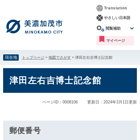
ペ
メ
Translation
ー
ニ
ジ
ュ
やさしい日本語
の
ー
閲覧補助
先
を
頭
飛
マイページ
で
ば
す。
し
て
現在地
トップページ
>
地図でさがす
>
津田左右吉博士記念館
本
文
本
へ
文
津田左右吉博士記念館
ページID：0008106
更新日：2024年3月1日更新
郵便番号