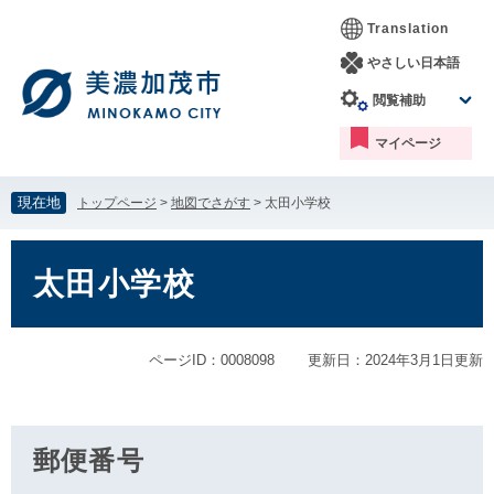
ペ
メ
Translation
ー
ニ
ジ
ュ
やさしい日本語
の
ー
閲覧補助
先
を
頭
飛
マイページ
で
ば
す。
し
て
現在地
トップページ
>
地図でさがす
>
太田小学校
本
文
本
へ
文
太田小学校
ページID：0008098
更新日：2024年3月1日更新
郵便番号