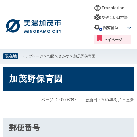
ペ
メ
Translation
ー
ニ
ジ
ュ
やさしい日本語
の
ー
閲覧補助
先
を
頭
飛
マイページ
で
ば
す。
し
て
現在地
トップページ
>
地図でさがす
>
加茂野保育園
本
文
本
へ
文
加茂野保育園
ページID：0008087
更新日：2024年3月1日更新
郵便番号