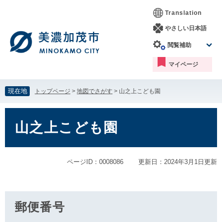
ペ
メ
Translation
ー
ニ
ジ
ュ
やさしい日本語
の
ー
閲覧補助
先
を
頭
飛
マイページ
で
ば
す。
し
て
現在地
トップページ
>
地図でさがす
>
山之上こども園
本
文
本
へ
文
山之上こども園
ページID：0008086
更新日：2024年3月1日更新
郵便番号