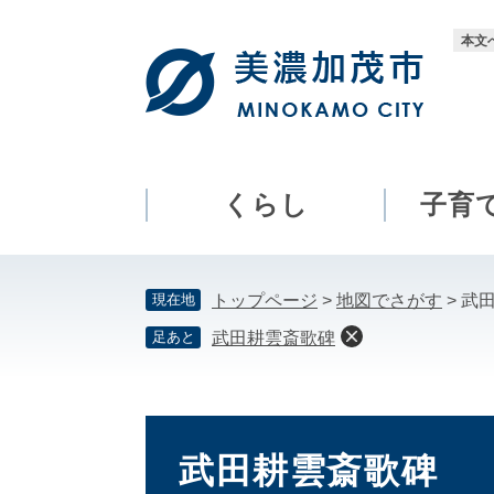
ペ
メ
ー
ニ
本文
ジ
ュ
の
ー
先
を
頭
飛
で
ば
す。
し
くらし
子育
て
本
文
現在地
トップページ
>
地図でさがす
>
武
へ
足あと
武田耕雲斎歌碑
本
文
武田耕雲斎歌碑