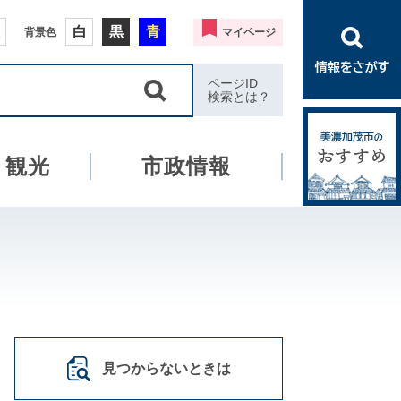
白
黒
青
背景色
マイページ
ページID
検索とは？
・観光
市政情報
見つからないときは