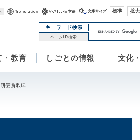
標準
拡大
文字サイズ
へ
Translation
やさしい日本語
キ
キーワード検索
ー
ページID検索
ワ
ー
て・教育
しごとの情報
ド
文化
検
索
田耕雲斎歌碑