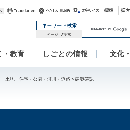
標準
拡大
文字サイズ
へ
Translation
やさしい日本語
キ
キーワード検索
ー
ページID検索
ワ
ー
て・教育
しごとの情報
ド
文化
検
索
業・土地・住宅・公園・河川・道路
>
建築確認