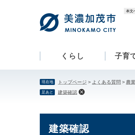
ペ
メ
ー
ニ
本文
ジ
ュ
の
ー
先
を
頭
飛
で
ば
す。
し
くらし
子育
て
本
文
現在地
トップページ
>
よくある質問
>
農
へ
足あと
建築確認
本
文
建築確認