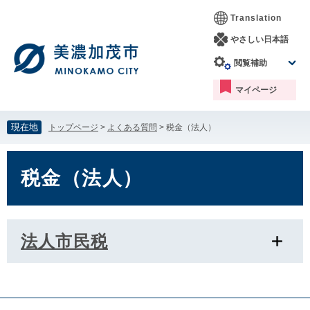
ペ
メ
Translation
ー
ニ
ジ
ュ
やさしい日本語
の
ー
閲覧補助
先
を
頭
飛
マイページ
で
ば
す。
し
て
現在地
トップページ
>
よくある質問
>
税金（法人）
本
文
本
へ
文
税金（法人）
法人市民税